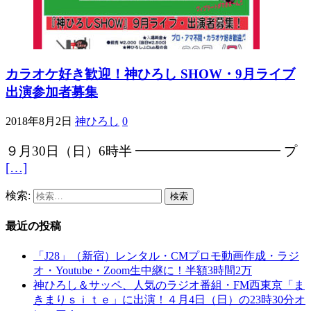
カラオケ好き歓迎！神ひろし SHOW・9月ライブ
出演参加者募集
2018年8月2日
神ひろし
0
９月30日（日）6時半 ━━━━━━━━━━━ プ
[…]
検索:
最近の投稿
「J28」（新宿）レンタル・CMプロモ動画作成・ラジ
オ・Youtube・Zoom生中継に！半額3時間2万
神ひろし＆サッペ、人気のラジオ番組・FM西東京「ま
きまりｓｉｔｅ」に出演！４月4日（日）の23時30分オ